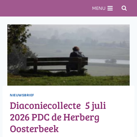
Doorgaan
MENU
naar
inhoud
NIEUWSBRIEF
Diaconiecollecte 5 juli
2026 PDC de Herberg
Oosterbeek