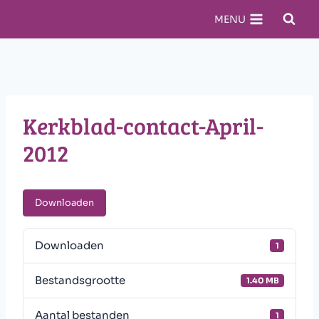
Doorgaan
MENU
naar
inhoud
Kerkblad-contact-April-
2012
Downloaden
Downloaden
1
Bestandsgrootte
1.40 MB
Aantal bestanden
1