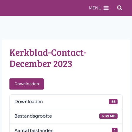
Doorgaan
MENU
naar
inhoud
Kerkblad-Contact-
December 2023
Downloaden
Downloaden
55
Bestandsgrootte
6.39 MB
Aantal bestanden
1