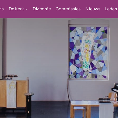
da
De Kerk
Diaconie
Commissies
Nieuws
Leden