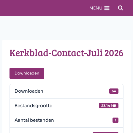
Doorgaan
MENU
naar
inhoud
Kerkblad-Contact-Juli 2026
Downloaden
Downloaden
64
Bestandsgrootte
23.14 MB
Aantal bestanden
1