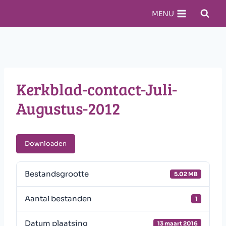
Doorgaan
MENU
naar
inhoud
Kerkblad-contact-Juli-
Augustus-2012
Downloaden
Bestandsgrootte
5.02 MB
Aantal bestanden
1
Datum plaatsing
13 maart 2016