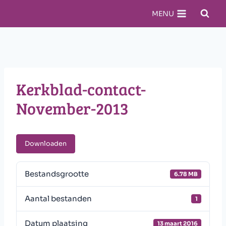
Doorgaan
MENU
naar
inhoud
Kerkblad-contact-
November-2013
Downloaden
Bestandsgrootte
6.78 MB
Aantal bestanden
1
Datum plaatsing
13 maart 2016