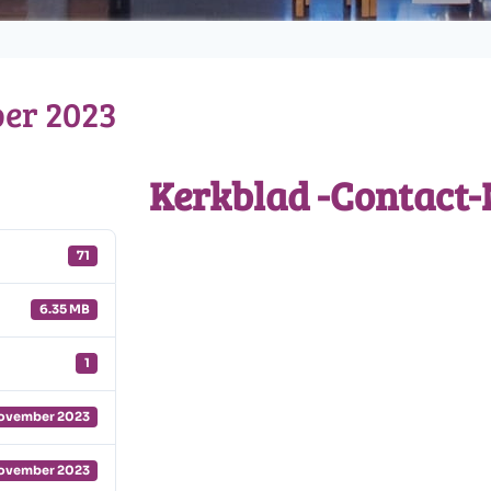
er 2023
Kerkblad -Contact
71
6.35 MB
1
ovember 2023
ovember 2023