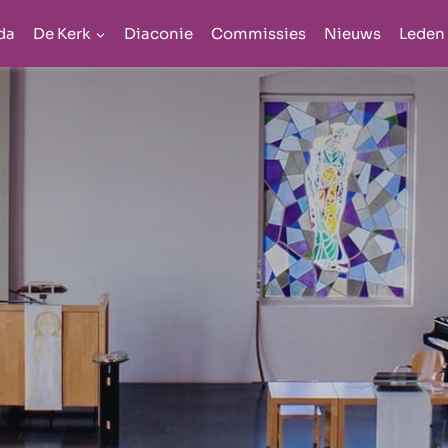
da
De Kerk
Diaconie
Commissies
Nieuws
Leden