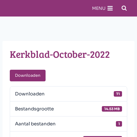
Doorgaan
MENU
naar
inhoud
Kerkblad-October-2022
Downloaden
Downloaden
71
Bestandsgrootte
14.53 MB
Aantal bestanden
1