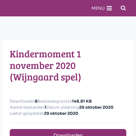
Doorgaan
MENU
naar
inhoud
Kindermoment 1
november 2020
(Wijngaard spel)
Downloaden
8
Bestandsgrootte
148.81 KB
Aantal bestanden
1
Datum plaatsing
29 oktober 2020
Laatst geüpdatet
29 oktober 2020
Downloaden