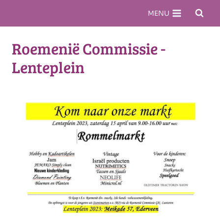
Doorgaan
MENU
naar
inhoud
Roemenië Commissie -
Lenteplein