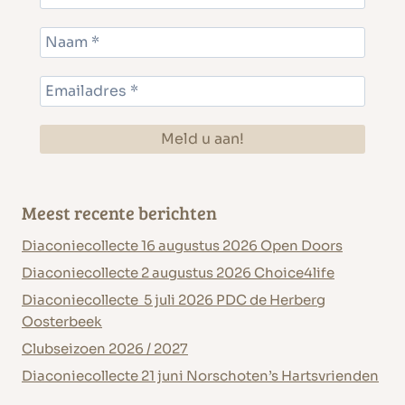
n
2
0
2
1
Meest recente berichten
Diaconiecollecte 16 augustus 2026 Open Doors
Diaconiecollecte 2 augustus 2026 Choice4life
Diaconiecollecte 5 juli 2026 PDC de Herberg
Oosterbeek
Clubseizoen 2026 / 2027
Diaconiecollecte 21 juni Norschoten’s Hartsvrienden