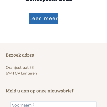
2
p
0
L
Lees meer
l
2
e
e
3
n
i
t
n
Bezoek adres
e
2
Oranjestraat 33
p
6741 CV Lunteren
0
l
2
Meld u aan op onze nieuwsbrief
e
2
i