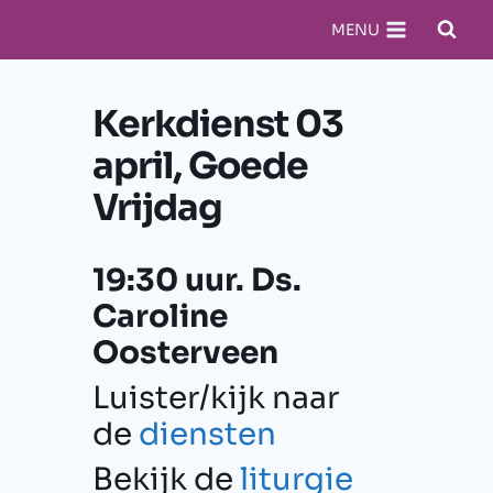
Doorgaan
MENU
naar
inhoud
Kerkdienst 03
april, Goede
Vrijdag
19:30 uur. Ds.
Caroline
Oosterveen
Luister/kijk naar
de
diensten
Bekijk de
liturgie