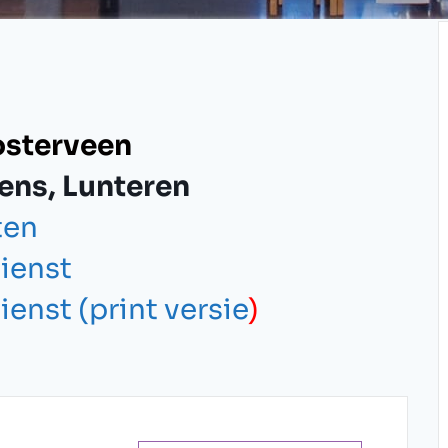
osterveen
ens, Lunteren
ten
dienst
dienst (print
versie
)