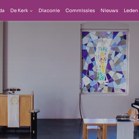
da
De Kerk
Diaconie
Commissies
Nieuws
Leden